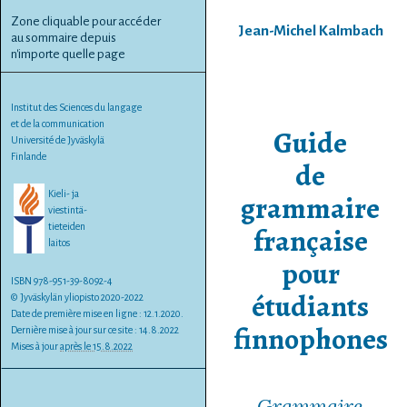
Zone cliquable pour accéder
Jean-Michel Kalmbach
au sommaire depuis
n'importe quelle page
Institut des Sciences du langage
et de la communication
Guide
Université de Jyväskylä
Finlande
de
Kieli- ja
grammaire
viestintä-
tieteiden
fran­çaise
laitos
pour
ISBN 978-951-39-8092-4
étudiants
© Jyväskylän yliopisto 2020-2022
Date de première mise en ligne : 12.1.2020.
finnophones
Dernière mise à jour sur ce site : 14.8.2022
Mises à jour
après le 15.8.2022
Grammaire